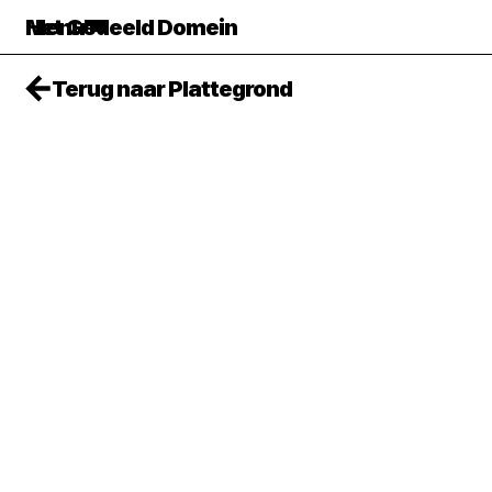
Het Gedeeld Domein
Menu
Terug naar Plattegrond