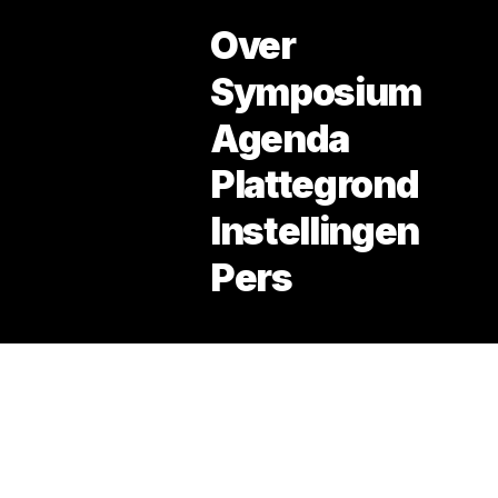
Over
Symposium
Agenda
Plattegrond
Framer Framed
Instellingen
Amsterdam Mu
Pers
The Beach
CBK Zuidoost
Zone2Source