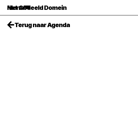
Het Gedeeld Domein
Menu
Terug naar Agenda
TICKETS