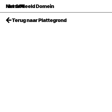
Het Gedeeld Domein
Menu
Terug naar Plattegrond