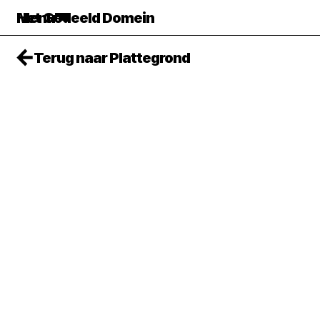
Het Gedeeld Domein
Menu
Terug naar Plattegrond