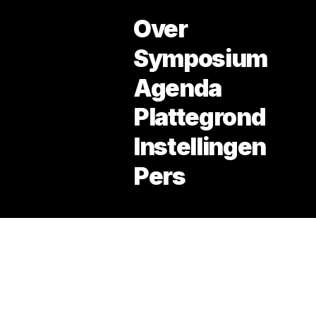
Over
Symposium
Agenda
Noord
Thema: De Ecologische Stad
Plattegrond
Instellingen
open in google maps →
Pers