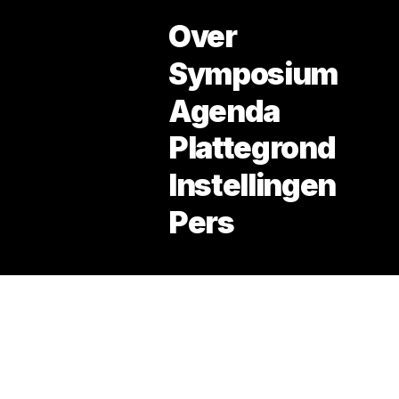
Over
Symposium
Agenda
Noord
Thema: De Inclusieve Stad
Plattegrond
Instellingen
Pers
open in google maps →