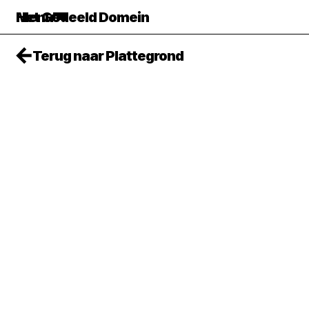
Het Gedeeld Domein
Menu
Terug naar Plattegrond