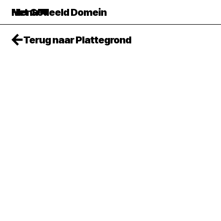
Het Gedeeld Domein
Menu
Terug naar Plattegrond