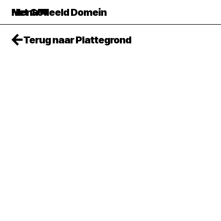
Het Gedeeld Domein
Menu
Terug naar Plattegrond