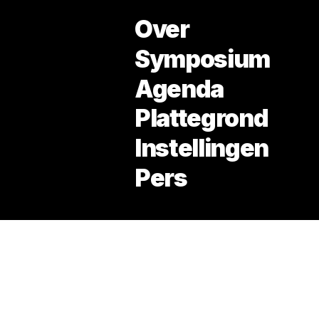
Over
Symposium
Agenda
Nieuw West
Thema: Druk op de Stad
Plattegrond
Instellingen
Pers